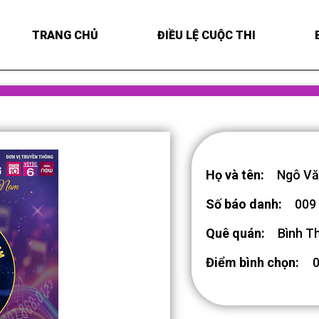
TRANG CHỦ
ĐIỀU LỆ CUỘC THI
Họ và tên:
Ngô Vă
Số báo danh:
009
Quê quán:
Bình T
Điểm bình chọn: