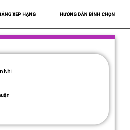
BẢNG XẾP HẠNG
HƯỚNG DẪN BÌNH CHỌN
n Nhi
huận
0