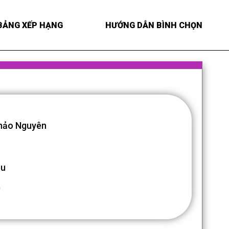
BẢNG XẾP HẠNG
HƯỚNG DẪN BÌNH CHỌN
hảo Nguyên
êu
0