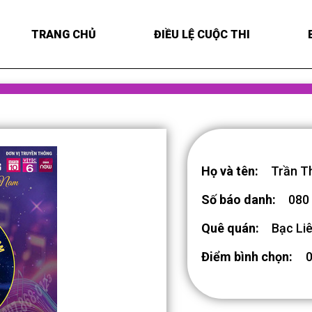
TRANG CHỦ
ĐIỀU LỆ CUỘC THI
Họ và tên:
Trần T
Số báo danh:
080
Quê quán:
Bạc Li
Điểm bình chọn: