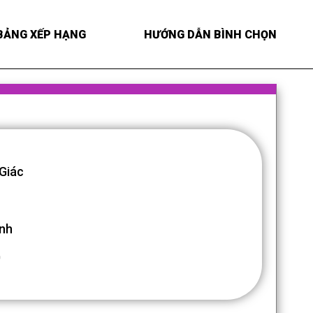
BẢNG XẾP HẠNG
HƯỚNG DẪN BÌNH CHỌN
 Giác
ịnh
0