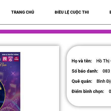
TRANG CHỦ
ĐIỀU LỆ CUỘC THI
Họ và tên:
Hồ Thị
Số báo danh:
083
Quê quán:
Bình Đ
Điểm bình chọn: