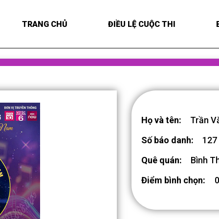
TRANG CHỦ
ĐIỀU LỆ CUỘC THI
Họ và tên:
Trần V
Số báo danh:
127
Quê quán:
Bình T
Điểm bình chọn: