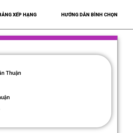
BẢNG XẾP HẠNG
HƯỚNG DẪN BÌNH CHỌN
ăn Thuận
huận
0