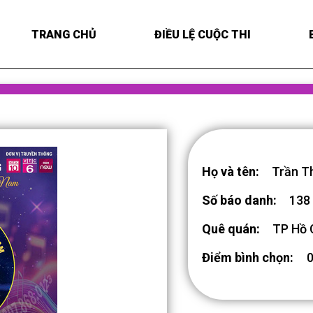
TRANG CHỦ
ĐIỀU LỆ CUỘC THI
Họ và tên:
Trần T
Số báo danh:
138
Quê quán:
TP Hồ 
Điểm bình chọn: