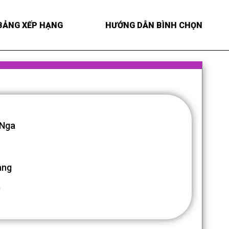
BẢNG XẾP HẠNG
HƯỚNG DẪN BÌNH CHỌN
 Nga
ang
0