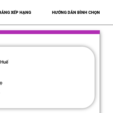
BẢNG XẾP HẠNG
HƯỚNG DẪN BÌNH CHỌN
 Huế
ọ
0