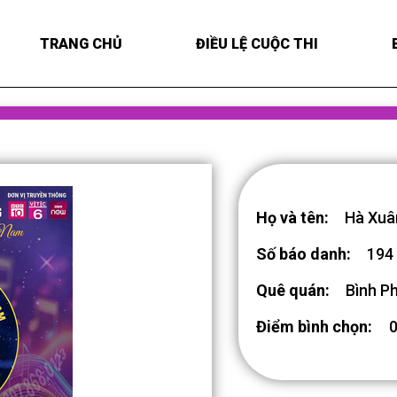
TRANG CHỦ
ĐIỀU LỆ CUỘC THI
Họ và tên:
Hà Xuâ
Số báo danh:
194
Quê quán:
Bình P
Điểm bình chọn: