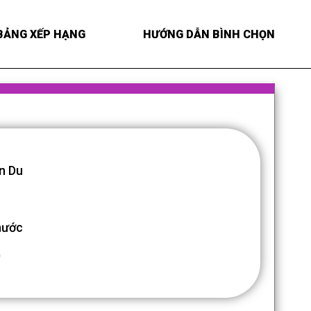
BẢNG XẾP HẠNG
HƯỚNG DẪN BÌNH CHỌN
n Du
hước
0