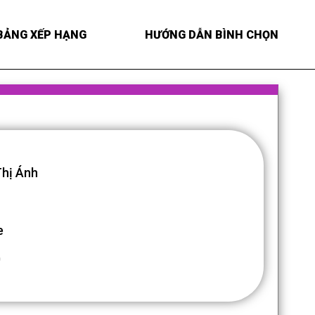
BẢNG XẾP HẠNG
HƯỚNG DẪN BÌNH CHỌN
hị Ánh
e
0